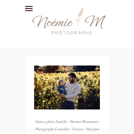
Séance photo Famille - Noemie Montanari
Photographe Grenoble / Voiron / Meylans