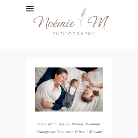
Séance photo Famille - Noemie Montanari
Photographe Grenoble / Voiron / Meylans