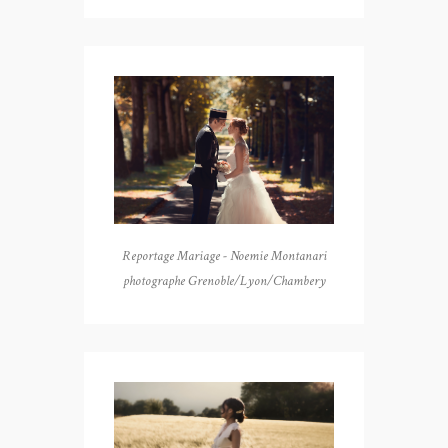
Reportage Mariage - Noemie Montanari
photographe Grenoble/Lyon/Chambery